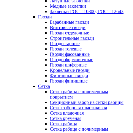
Латунные заклепки
Медные заклёпки
Заклепки ГОСТ 10300, ГОСТ 12643
Гвозди
Барабанные гвозди
Винтовые гвозди
Гвозди отделочные
Строительные гвозди
Гвозди тарные
Гвозди толевые
Гвозди фасованные
Гвозди формовочные
Гвозди шиферные
Кровельные гвозди
Финишные гвозди
Гвозди финишные
Сетка
Сетка рабица с полимерным
покрытием
Секционный забор из сетки рабицы
Сетка заборная пластиковая
Сетка кладочная
Сетка крученая
Сетка рабица
Сетка рабица с полимерным