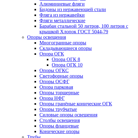
Алюминиевые фляги
Бидоны из нержавеющей стали
Фляга из нержавейки
Фляги металлические
Барабан стальной 50 литров, 100 литров с
крышкой Хлопок ГОСТ 5044-79
Опоры освещения
Многогранные опоры
Складывающиеся опоры
Опора ОГК
Опора ОГК 8
Опора ОГК 10
Опоры ОГКС
Светофорные опоры
Опоры ОСФГ
Опора парковая
Опоры торшерные
Опора НФГ
Опоры гранёные конические ОГК
Опоры трубчатые
Силовые опоры освещения
Столбы освещения
Опоры фланцевые
Конические опоры
Трубы