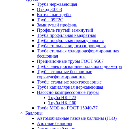
Труба нержавеющая
Отвод 30753
Котельные трубы
Трубы 09Г2С
Замкнутый профиль
Профиль гнутый замкнутый
Труба профильная квадратная
Труба профильная прямоугольная
Труба стальная водогазопроводная
Труба стальная холоднодеформированная
бесшовная
Прецизионные трубы ГОСТ 9567
Трубы электросварные большого диаметра
Трубы стальные бесшовные
горячедеформированные
Трубы стальные электросварные
Труба капиллярная нержавеющая
Насосно-компрессорные трубы
Труба НКТ 73
Труба НКТ 60
Труба МОБ по ГОСТ 15040-77
Баллоны
Автомобильные газовые баллоны (ГБО)
Азотные баллоны
Аммиачные баллоны