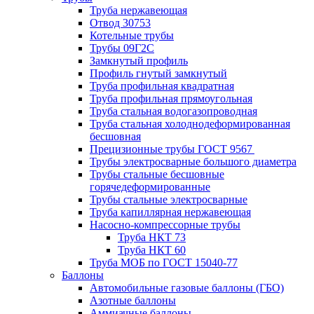
Труба нержавеющая
Отвод 30753
Котельные трубы
Трубы 09Г2С
Замкнутый профиль
Профиль гнутый замкнутый
Труба профильная квадратная
Труба профильная прямоугольная
Труба стальная водогазопроводная
Труба стальная холоднодеформированная
бесшовная
Прецизионные трубы ГОСТ 9567
Трубы электросварные большого диаметра
Трубы стальные бесшовные
горячедеформированные
Трубы стальные электросварные
Труба капиллярная нержавеющая
Насосно-компрессорные трубы
Труба НКТ 73
Труба НКТ 60
Труба МОБ по ГОСТ 15040-77
Баллоны
Автомобильные газовые баллоны (ГБО)
Азотные баллоны
Аммиачные баллоны