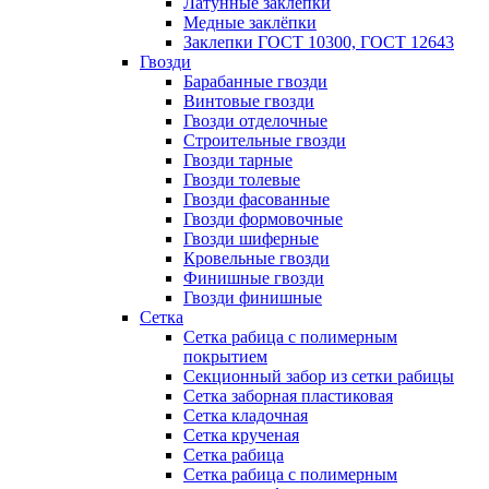
Латунные заклепки
Медные заклёпки
Заклепки ГОСТ 10300, ГОСТ 12643
Гвозди
Барабанные гвозди
Винтовые гвозди
Гвозди отделочные
Строительные гвозди
Гвозди тарные
Гвозди толевые
Гвозди фасованные
Гвозди формовочные
Гвозди шиферные
Кровельные гвозди
Финишные гвозди
Гвозди финишные
Сетка
Сетка рабица с полимерным
покрытием
Секционный забор из сетки рабицы
Сетка заборная пластиковая
Сетка кладочная
Сетка крученая
Сетка рабица
Сетка рабица с полимерным