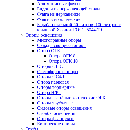
Алюминиевые фляги
Бидоны из нержавеющей стали
Фляга из нержавейки
Фляги металлические
Барабан стальной 50 литров, 100 литров с
крышкой Хлопок ГОСТ 5044-79
Опоры освещения
Многогранные опоры
Складывающиеся опоры
Опора ОГК
Опора ОГК 8
Опора ОГК 10
Опоры ОГКС
Светофорные опоры
Опоры ОСФГ
Опора парковая
Опоры торшерные
Опора НФГ
Опоры гранёные конические ОГК
Опоры трубчатые
Силовые опоры освещения
Столбы освещения
Опоры фланцевые
Конические опоры
Трубы