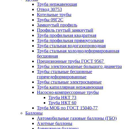
Труба нержавеющая
Отвод 30753
Котельные трубы
Трубы 09Г2С
Замкнутый профиль
Профиль гнутый замкнутый
Труба профильная квадратная
Труба профильная прямоугольная
Труба стальная водогазопроводная
Труба стальная холоднодеформированная
бесшовная
Прецизионные трубы ГОСТ 9567
Трубы электросварные большого диаметра
Трубы стальные бесшовные
горячедеформированные
Трубы стальные электросварные
Труба капиллярная нержавеющая
Насосно-компрессорные трубы
Труба НКТ 73
Труба НКТ 60
Труба МОБ по ГОСТ 15040-77
Баллоны
Автомобильные газовые баллоны (ГБО)
Азотные баллоны
Аммиачные баллоны