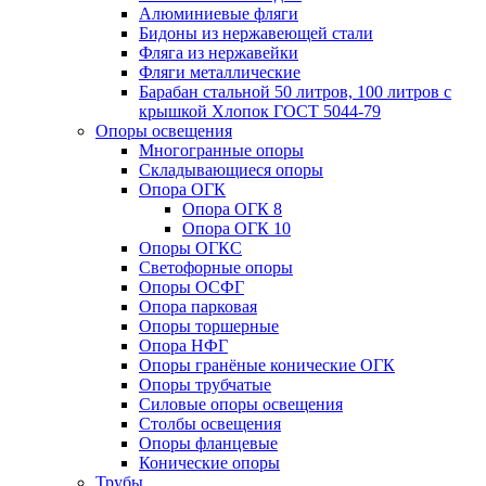
Алюминиевые фляги
Бидоны из нержавеющей стали
Фляга из нержавейки
Фляги металлические
Барабан стальной 50 литров, 100 литров с
крышкой Хлопок ГОСТ 5044-79
Опоры освещения
Многогранные опоры
Складывающиеся опоры
Опора ОГК
Опора ОГК 8
Опора ОГК 10
Опоры ОГКС
Светофорные опоры
Опоры ОСФГ
Опора парковая
Опоры торшерные
Опора НФГ
Опоры гранёные конические ОГК
Опоры трубчатые
Силовые опоры освещения
Столбы освещения
Опоры фланцевые
Конические опоры
Трубы