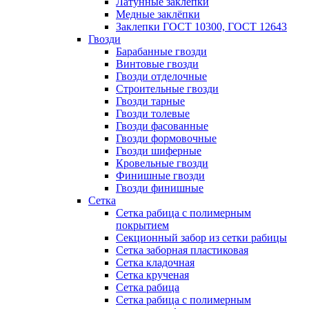
Латунные заклепки
Медные заклёпки
Заклепки ГОСТ 10300, ГОСТ 12643
Гвозди
Барабанные гвозди
Винтовые гвозди
Гвозди отделочные
Строительные гвозди
Гвозди тарные
Гвозди толевые
Гвозди фасованные
Гвозди формовочные
Гвозди шиферные
Кровельные гвозди
Финишные гвозди
Гвозди финишные
Сетка
Сетка рабица с полимерным
покрытием
Секционный забор из сетки рабицы
Сетка заборная пластиковая
Сетка кладочная
Сетка крученая
Сетка рабица
Сетка рабица с полимерным