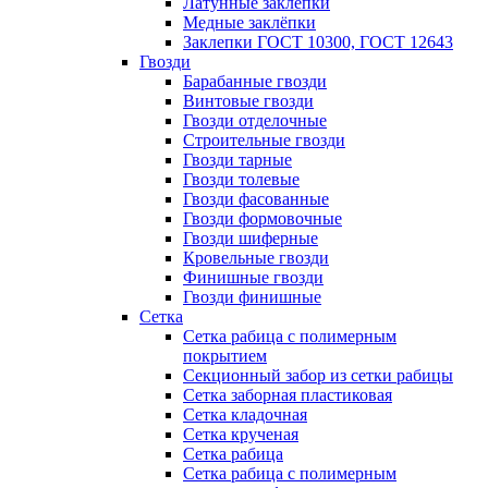
Латунные заклепки
Медные заклёпки
Заклепки ГОСТ 10300, ГОСТ 12643
Гвозди
Барабанные гвозди
Винтовые гвозди
Гвозди отделочные
Строительные гвозди
Гвозди тарные
Гвозди толевые
Гвозди фасованные
Гвозди формовочные
Гвозди шиферные
Кровельные гвозди
Финишные гвозди
Гвозди финишные
Сетка
Сетка рабица с полимерным
покрытием
Секционный забор из сетки рабицы
Сетка заборная пластиковая
Сетка кладочная
Сетка крученая
Сетка рабица
Сетка рабица с полимерным