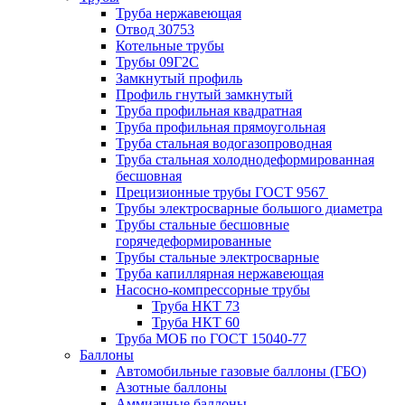
Труба нержавеющая
Отвод 30753
Котельные трубы
Трубы 09Г2С
Замкнутый профиль
Профиль гнутый замкнутый
Труба профильная квадратная
Труба профильная прямоугольная
Труба стальная водогазопроводная
Труба стальная холоднодеформированная
бесшовная
Прецизионные трубы ГОСТ 9567
Трубы электросварные большого диаметра
Трубы стальные бесшовные
горячедеформированные
Трубы стальные электросварные
Труба капиллярная нержавеющая
Насосно-компрессорные трубы
Труба НКТ 73
Труба НКТ 60
Труба МОБ по ГОСТ 15040-77
Баллоны
Автомобильные газовые баллоны (ГБО)
Азотные баллоны
Аммиачные баллоны