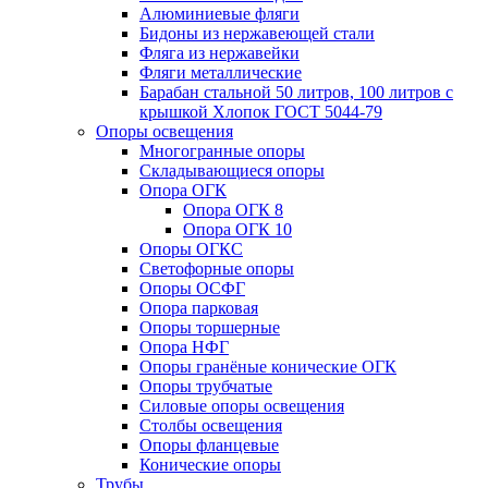
Алюминиевые фляги
Бидоны из нержавеющей стали
Фляга из нержавейки
Фляги металлические
Барабан стальной 50 литров, 100 литров с
крышкой Хлопок ГОСТ 5044-79
Опоры освещения
Многогранные опоры
Складывающиеся опоры
Опора ОГК
Опора ОГК 8
Опора ОГК 10
Опоры ОГКС
Светофорные опоры
Опоры ОСФГ
Опора парковая
Опоры торшерные
Опора НФГ
Опоры гранёные конические ОГК
Опоры трубчатые
Силовые опоры освещения
Столбы освещения
Опоры фланцевые
Конические опоры
Трубы