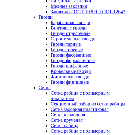
Латунные заклепки
Медные заклёпки
Заклепки ГОСТ 10300, ГОСТ 12643
Гвозди
Барабанные гвозди
Винтовые гвозди
Гвозди отделочные
Строительные гвозди
Гвозди тарные
Гвозди толевые
Гвозди фасованные
Гвозди формовочные
Гвозди шиферные
Кровельные гвозди
Финишные гвозди
Гвозди финишные
Сетка
Сетка рабица с полимерным
покрытием
Секционный забор из сетки рабицы
Сетка заборная пластиковая
Сетка кладочная
Сетка крученая
Сетка рабица
Сетка рабица с полимерным