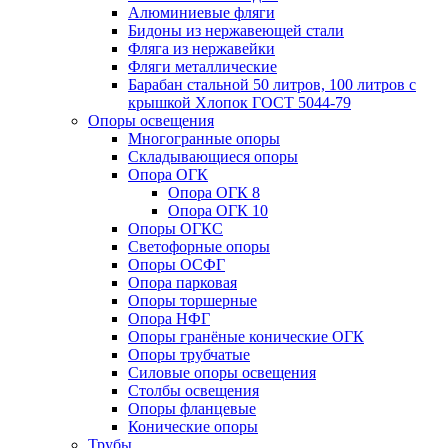
Алюминиевые фляги
Бидоны из нержавеющей стали
Фляга из нержавейки
Фляги металлические
Барабан стальной 50 литров, 100 литров с
крышкой Хлопок ГОСТ 5044-79
Опоры освещения
Многогранные опоры
Складывающиеся опоры
Опора ОГК
Опора ОГК 8
Опора ОГК 10
Опоры ОГКС
Светофорные опоры
Опоры ОСФГ
Опора парковая
Опоры торшерные
Опора НФГ
Опоры гранёные конические ОГК
Опоры трубчатые
Силовые опоры освещения
Столбы освещения
Опоры фланцевые
Конические опоры
Трубы