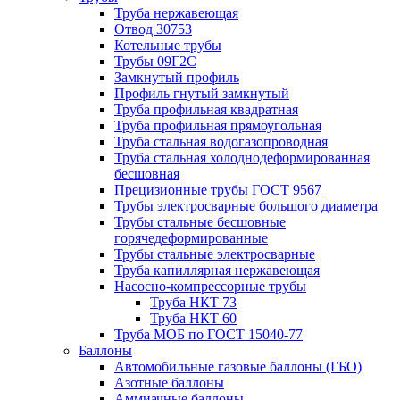
Труба нержавеющая
Отвод 30753
Котельные трубы
Трубы 09Г2С
Замкнутый профиль
Профиль гнутый замкнутый
Труба профильная квадратная
Труба профильная прямоугольная
Труба стальная водогазопроводная
Труба стальная холоднодеформированная
бесшовная
Прецизионные трубы ГОСТ 9567
Трубы электросварные большого диаметра
Трубы стальные бесшовные
горячедеформированные
Трубы стальные электросварные
Труба капиллярная нержавеющая
Насосно-компрессорные трубы
Труба НКТ 73
Труба НКТ 60
Труба МОБ по ГОСТ 15040-77
Баллоны
Автомобильные газовые баллоны (ГБО)
Азотные баллоны
Аммиачные баллоны