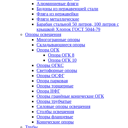
Алюминиевые фляги
Бидоны из нержавеющей стали
Фляга из нержавейки
Фляги металлические
Барабан стальной 50 литров, 100 литров с
крышкой Хлопок ГОСТ 5044-79
Опоры освещения
Многогранные опоры
Складывающиеся опоры
Опора ОГК
Опора ОГК 8
Опора ОГК 10
Опоры ОГКС
Светофорные опоры
Опоры ОСФГ
Опора парковая
Опоры торшерные
Опора НФГ
Опоры гранёные конические ОГК
Опоры трубчатые
Силовые опоры освещения
Столбы освещения
Опоры фланцевые
Конические опоры
Трубы