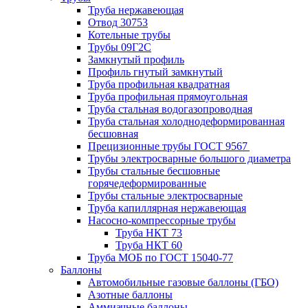
Труба нержавеющая
Отвод 30753
Котельные трубы
Трубы 09Г2С
Замкнутый профиль
Профиль гнутый замкнутый
Труба профильная квадратная
Труба профильная прямоугольная
Труба стальная водогазопроводная
Труба стальная холоднодеформированная
бесшовная
Прецизионные трубы ГОСТ 9567
Трубы электросварные большого диаметра
Трубы стальные бесшовные
горячедеформированные
Трубы стальные электросварные
Труба капиллярная нержавеющая
Насосно-компрессорные трубы
Труба НКТ 73
Труба НКТ 60
Труба МОБ по ГОСТ 15040-77
Баллоны
Автомобильные газовые баллоны (ГБО)
Азотные баллоны
Аммиачные баллоны