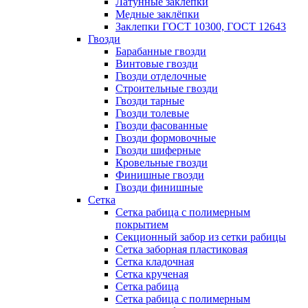
Латунные заклепки
Медные заклёпки
Заклепки ГОСТ 10300, ГОСТ 12643
Гвозди
Барабанные гвозди
Винтовые гвозди
Гвозди отделочные
Строительные гвозди
Гвозди тарные
Гвозди толевые
Гвозди фасованные
Гвозди формовочные
Гвозди шиферные
Кровельные гвозди
Финишные гвозди
Гвозди финишные
Сетка
Сетка рабица с полимерным
покрытием
Секционный забор из сетки рабицы
Сетка заборная пластиковая
Сетка кладочная
Сетка крученая
Сетка рабица
Сетка рабица с полимерным